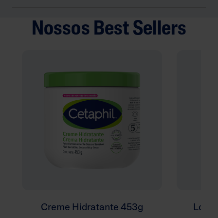
Nossos Best Sellers
Creme Hidratante 453g
Loção