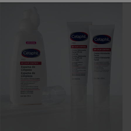
PRO Ureia 10%
E)
s E
Gel-Creme Rápida
Ureia
Absorção