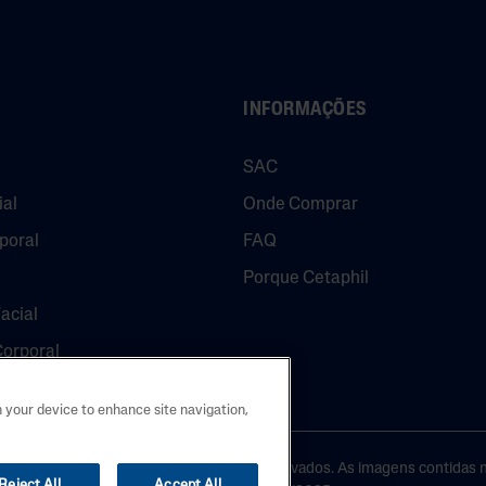
INFORMAÇÕES
SAC
ial
Onde Comprar
poral
FAQ
Porque Cetaphil
acial
Corporal
n your device to enhance site navigation,
25 Galderma Brasil. Todos os direitos reservados. As imagens contidas n
Reject All
Accept All