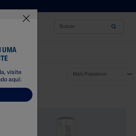
OS INGREDIENTES
M UMA
NTE
, visite
do aqui:
rônico
Ciência Na Pele
 Karite
itamina