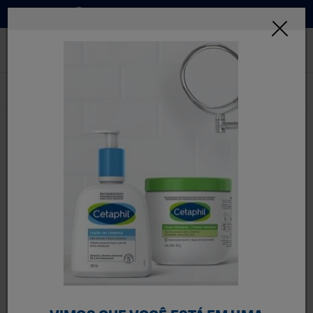
Onde Comprar
INSCREVA-SE
Home
Produtos
Categorias De Produtos
Limpeza Corporal
FILTRE MELHOR
5 Resultados
Limpeza Corporal
Limpeza suave para todo o corpo. Os sabonetes de
Cetaphil são desenvolvidos para limpar o corpo de forma
eficaz sem irritar a pele sensível.