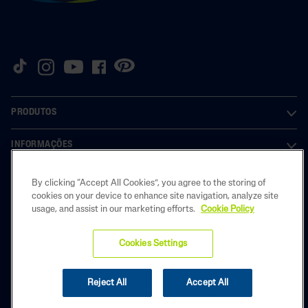
PRODUTOS
INFORMAÇÕES
INFORMAÇÕES LEGAIS
By clicking “Accept All Cookies”, you agree to the storing of
cookies on your device to enhance site navigation, analyze site
usage, and assist in our marketing efforts.
Cookie Policy
Copyright © 2025 Galderma Brasil. Todos os direitos reservados. As
Cookies Settings
imagens contidas no site são meramente ilustrativas. BR-CET-2500510 |
OUTUBRO/2025
Reject All
Accept All