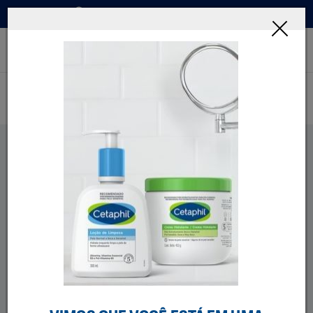
Onde Comprar
INSCREVA-SE
Home
Por Que Cetaphil
Cuidamos Da Pele Sensivel Com Base Cientifica
CUIDAMOS DA PELE
SENSÍVEL COM BASE
CIENTÍFICA
A pele sensível requer cuidados extras sustentados
por dados clinicamente comprovados. O portfólio
de Cetaphil foi desenvolvido com base em