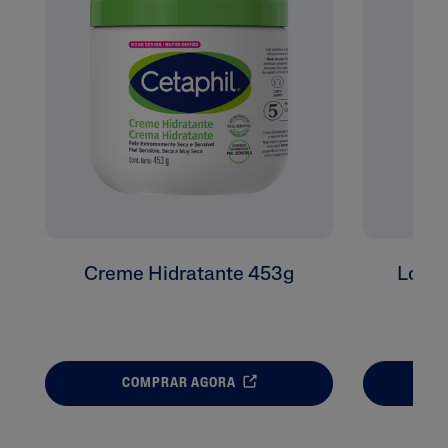
Creme Hidratante 453g
Loção
COMPRAR AGORA