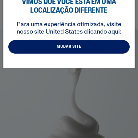
pesquisas científicas e estudos clínicos para
VIMOS QUE VOCÊ ESTÁ EM UMA
garantir a combinação mais eficaz de ingredientes
LOCALIZAÇÃO DIFERENTE
para sua pele sensível.
Para uma experiência otimizada, visite
nosso site
United States
clicando aqui:
MUDAR SITE