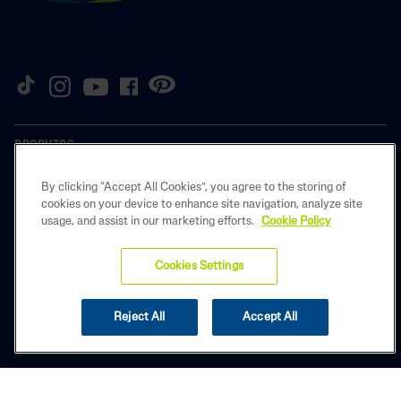
PRODUTOS
INFORMAÇÕES
By clicking “Accept All Cookies”, you agree to the storing of
cookies on your device to enhance site navigation, analyze site
usage, and assist in our marketing efforts.
Cookie Policy
INFORMAÇÕES LEGAIS
Cookies Settings
Copyright © 2025 Galderma Brasil. Todos os direitos reservados. As
Reject All
Accept All
imagens contidas no site são meramente ilustrativas. BR-CET-2500510 |
OUTUBRO/2025