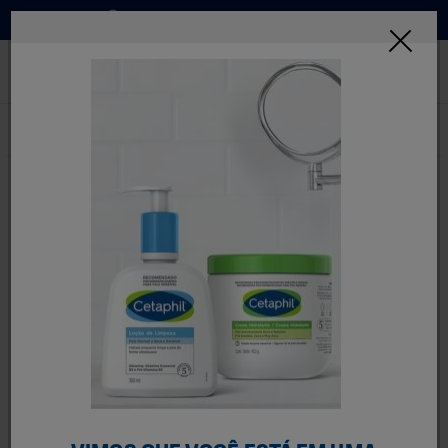
Onde Comprar
INSCREVA-SE
Home
Produtos
Categorias De Produtos
Hidratação
FILTRE MELHOR
25 Resultados
Hidratação
Os hidratantes, cremes e loções corporais Cetaphil
promovem hidratação suave, proporcionando sensação de
pele sedosa e macia. Clinicamente testados para atender