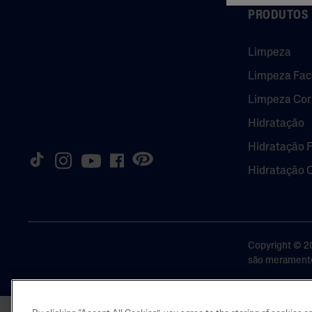
Irregular
PRODUTOS
Manchas Escura
Tom Desigual
Limpeza
Limpeza Fac
Limpeza Cor
Hidratação
Hidratação F
Hidratação 
Copyright © 20
são meramente