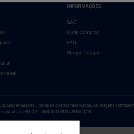
PRO Ureia 10%
E)
INFORMAÇÕES
s E
Gel-Creme Rápida
Ureia
Absorção
SAC
ial
Onde Comprar
poral
FAQ
Porque Cetaphil
acial
Corporal
25 Galderma Brasil. Todos os direitos reservados. As imagens contidas n
 ilustrativas. BR-CET-2500510 | OUTUBRO/2025