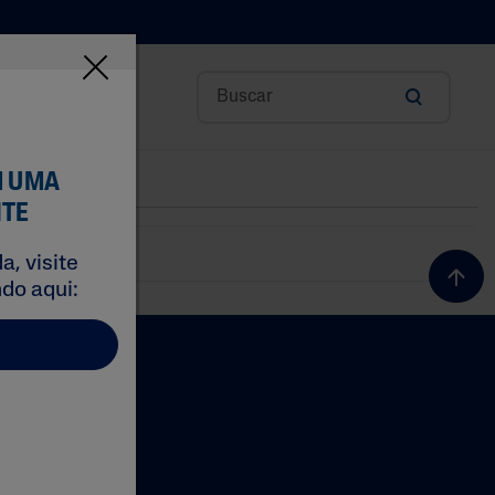
OS INGREDIENTES
M UMA
NTE
, visite
do aqui:
rônico
Ciência Na Pele
 Karite
itamina