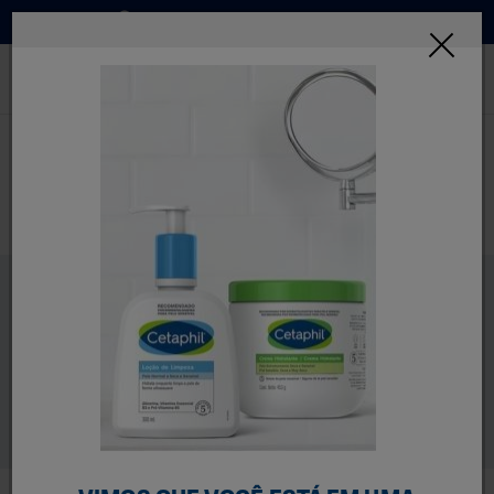
Onde Comprar
INSCREVA-SE
Home
Dicas De Skincare
Necessidades Da Pele
Dicas De Skincare Para Pele Irregular
Dicas De Skincare Para
Pele Irregular
Descubra as causas mais comuns da pele áspera e
irregular, além das melhores dicas de rotina de skincare
para resolver áreas ressecadas e descamando e reduzir
a aparência de irregularidades na pele.