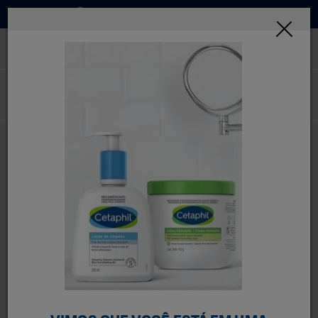
Onde Comprar
INSCREVA-SE
Home
Dicas De Skincare
Guias De Skincare
Copy Of Envelhecimento-Saudave
Guias de Skincare
Quer saber como cuidar da sua pele, mas não sabe
por onde começar? A quantidade de informações
disponíveis pode ser confusa, mas nossos guias de
skincare estão aqui para te ajudar. Identificar o seu
tipo de pele é o primeiro passo para criar a rotina
ideal e conquistar uma pele com aparência
saudável e radiante.