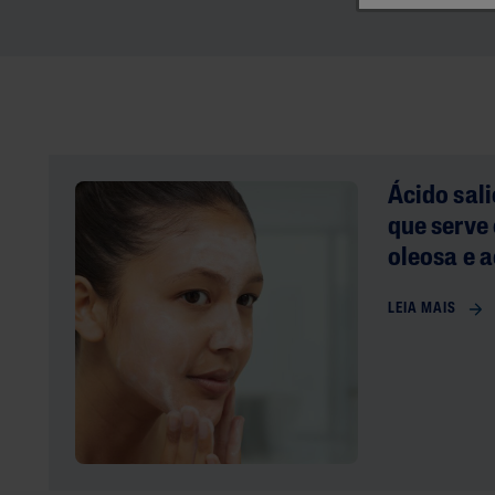
Irregular
Manchas Escura
Tom Desigual
Ácido sali
que serve
oleosa e 
LEIA MAIS