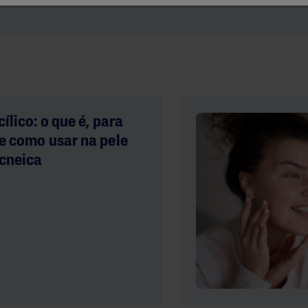
PRO Ureia 10%
E)
s E
Gel-Creme Rápida
Ureia
Absorção
cílico: o que é, para
 e como usar na pele
acneica