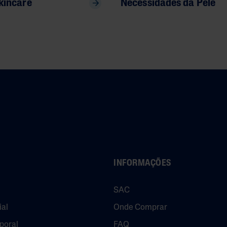
kincare
Necessidades da Pele
INFORMAÇÕES
SAC
ial
Onde Comprar
poral
FAQ